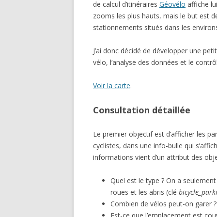
de calcul d’itinéraires
Géovélo
affiche lu
zooms les plus hauts, mais le but est
stationnements situés dans les environs) 
J’ai donc décidé de développer une petit
vélo, l’analyse des données et le contrôl
Voir la carte
.
Consultation détaillée
Le premier objectif est d’afficher les p
cyclistes, dans une info-bulle qui s’aff
informations vient d’un attribut des o
Quel est le type ? On a seulement t
roues et les abris (clé
bicycle_park
Combien de vélos peut-on garer ?
Est-ce que l’emplacement est couv