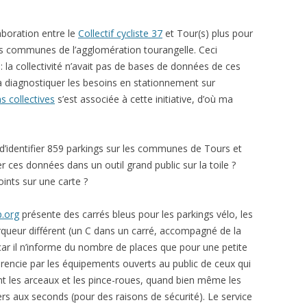
boration entre le
Collectif cycliste 37
et Tour(s) plus pour
urs communes de l’agglomération tourangelle. Ceci
 la collectivité n’avait pas de bases de données de ces
à diagnostiquer les besoins en stationnement sur
ns collectives
s’est associée à cette initiative, d’où ma
d’identifier 859 parkings sur les communes de Tours et
 ces données dans un outil grand public sur la toile ?
ints sur une carte ?
p.org
présente des carrés bleus pour les parkings vélo, les
queur différent (un C dans un carré, accompagné de la
ar il n’informe du nombre de places que pour une petite
férencie par les équipements ouverts au public de ceux qui
ent les arceaux et les pince-roues, quand bien même les
ers aux seconds (pour des raisons de sécurité). Le service