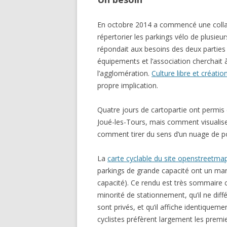
En octobre 2014 a commencé une colla
répertorier les parkings vélo de plusie
répondait aux besoins des deux parties :
équipements et l’association cherchait 
l’agglomération.
Culture libre et créatio
propre implication.
Quatre jours de cartopartie ont permis 
Joué-les-Tours, mais comment visualiser
comment tirer du sens d’un nuage de po
La
carte cyclable du site openstreetma
parkings de grande capacité ont un mar
capacité). Ce rendu est très sommaire c
minorité de stationnement, qu’il ne dif
sont privés, et qu’il affiche identiquem
cyclistes préfèrent largement les premi