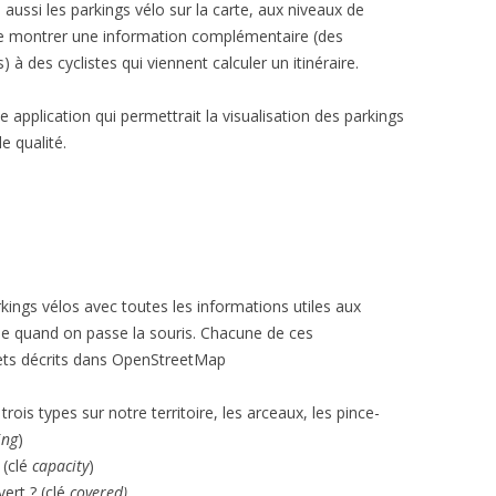
i aussi les parkings vélo sur la carte, aux niveaux de
 de montrer une information complémentaire (des
à des cyclistes qui viennent calculer un itinéraire.
e application qui permettrait la visualisation des parkings
e qualité.
arkings vélos avec toutes les informations utiles aux
iche quand on passe la souris. Chacune de ces
bjets décrits dans OpenStreetMap
rois types sur notre territoire, les arceaux, les pince-
ing
)
 (clé
capacity
)
ert ? (clé
covered)