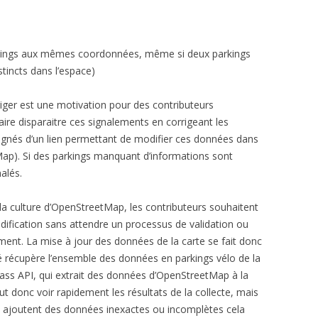
kings aux mêmes coordonnées, même si deux parkings
istincts dans l’espace)
iger est une motivation pour des contributeurs
ire disparaitre ces signalements en corrigeant les
nés d’un lien permettant de modifier ces données dans
p). Si des parkings manquant d’informations sont
nalés.
e la culture d’OpenStreetMap, les contributeurs souhaitent
odification sans attendre un processus de validation ou
ment. La mise à jour des données de la carte se fait donc
ié récupère l’ensemble des données en parkings vélo de la
ss API, qui extrait des données d’OpenStreetMap à la
t donc voir rapidement les résultats de la collecte, mais
ap ajoutent des données inexactes ou incomplètes cela