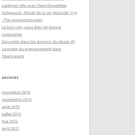
parkings vélo avec OpenStreetMap
Hollywood , l’école de la vie (épisode 1/∞)
: The monuments men
Le bon coin, vous êtes en bonne
compagnie
Descente dans les donjons du destin #1
La magie du regroupement dans
OpenLayers
ARCHIVES
novembre 2014
septembre 2014
août 2013
juillet 2012
mai 2012
avril 2012