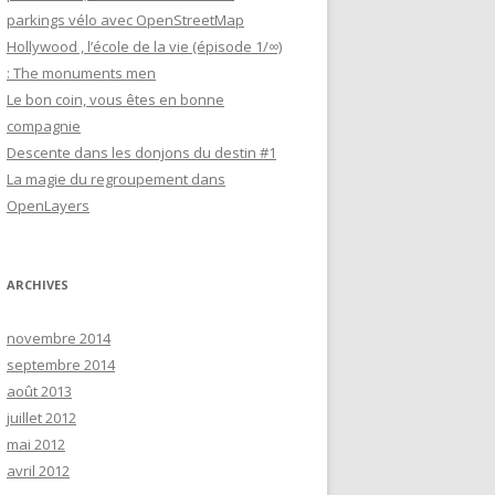
parkings vélo avec OpenStreetMap
Hollywood , l’école de la vie (épisode 1/∞)
: The monuments men
Le bon coin, vous êtes en bonne
compagnie
Descente dans les donjons du destin #1
La magie du regroupement dans
OpenLayers
ARCHIVES
novembre 2014
septembre 2014
août 2013
juillet 2012
mai 2012
avril 2012