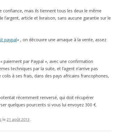
e confiance, mais ils tiennent tous les deux le même
 l’argent, article et livraison, sans aucune garantie sur le
st paypal
« , on découvre une arnaque à la vente, assez
 « paiement par Paypal », avec une confirmation
lèmes techniques par la suite, et l’agent n’arrive pas
e colis à ses frais, dans des pays africains francophones,
un potentat récemment renversé, qui doit récupérer
rser quelques pourcents si vous lui envoyez 300 €.
s
le
21 août 2013
.