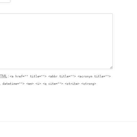
TML
:
<a href="" title=""> <abbr title=""> <acronym title="">
l datetime=""> <em> <i> <q cite=""> <strike> <strong>