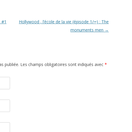
n #1
Hollywood , l’école de la vie (épisode 1/∞) : The
monuments men
→
s publiée. Les champs obligatoires sont indiqués avec
*